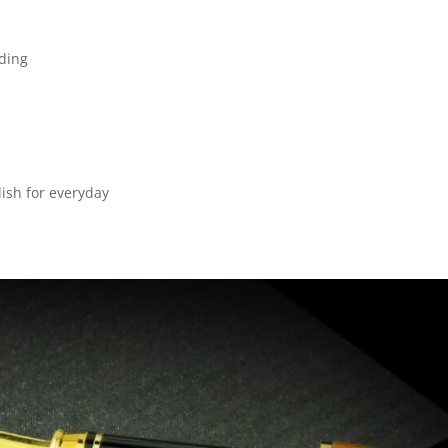
ding
lish for everyday