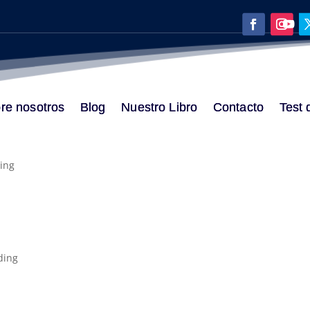
re nosotros
Blog
Nuestro Libro
Contacto
Test 
ing
ding